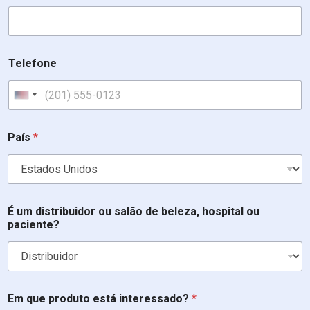
Telefone
United States +1
País
*
i
É um distribuidor ou salão de beleza, hospital ou
n
paciente?
t
e
r
e
s
s
Em que produto está interessado?
*
a