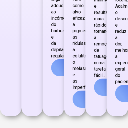
adeus
como
e
Acalm
ao
alvo
resultados
o
incómodo
eficaz
mais
desco
do
a
rápidos,
e
barbear
pigmentação,
tornando
reduz
e
as
a
a
da
rídulas,
remoção
dor,
depilação
a
de
melho
regulares...
celulite,
tatuagens
a
o
numa
experi
Ver
melasma
tarefa
geral
mais
e
fácil...
do
as
pacient
Ver
imperfeições...
mais
Ver
mais