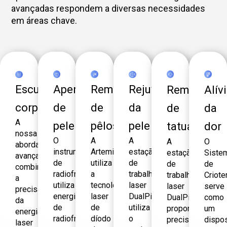
avançadas respondem a diversas necessidades
em áreas chave.
Escultura
Aperto
Remoção
Rejuvenescimento
Remoção
Alív
corporal
de
de
da
de
da
A
pele
pêlos
pele
tatuagens
dor
nossa
O
A
A
A
O
abordagem
instrumento
Artemis
estação
estação
Siste
avançada
de
utiliza
de
de
de
combina
radiofrequência
a
trabalho
trabalho
Criote
a
utiliza
tecnologia
laser
laser
serve
precisão
energia
laser
DualPico
DualPico
como
da
de
de
utiliza
proporciona
um
energia
radiofrequência
díodo
o
precisão
dispos
laser