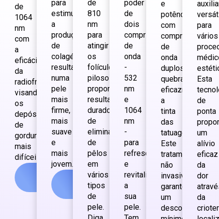
para
de
poder
e
auxilia
de
estimular
810
de
potência
versát
1064
a
nm
dois
com
para
nm
produção
para
comprimentos
comprimentos
vários
com
de
atingir
de
de
proce
a
colagénio,
os
onda
onda
médic
eficácia
resultando
folículos
-
duplos,
estéti
da
numa
pilosos,
532
quebrando
Esta
radiofrequência,
pele
proporcionando
nm
eficazmente
tecnol
visando
mais
resultados
e
a
de
os
firme,
duradouros
1064
tinta
ponta
depósitos
mais
de
nm
das
propo
de
suave
eliminação
-
tatuagens.
um
gordura
e
de
para
Este
alívio
mais
mais
pêlos
refrescar
tratamento
eficaz
difíceis...
jovem...
em
e
não
da
Ver
vários
revitalizar
invasivo
dor
Ver
mais
tipos
a
garante
atravé
mais
de
sua
um
da
pele.
pele.
desconforto
criote
Diga
Tem
mínimo
locali