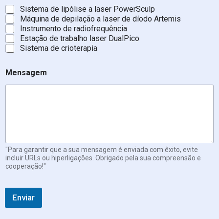
d
Sistema de lipólise a laser PowerSculp
o
Máquina de depilação a laser de díodo Artemis
?
Instrumento de radiofrequência
N
Estação de trabalho laser DualPico
o
Sistema de crioterapia
m
e
*
Mensagem
"Para garantir que a sua mensagem é enviada com êxito, evite
incluir URLs ou hiperligações. Obrigado pela sua compreensão e
cooperação!"
Enviar