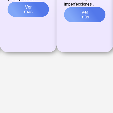
imperfecciones...
Ver
más
Ver
más