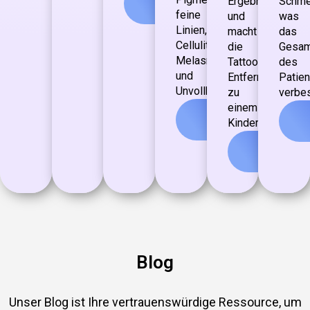
Ergebnisse
Schme
sehen
feine
und
was
Linien,
macht
das
Cellulite,
die
Gesam
Melasma
Tattoo-
des
und
Entfernung
Patie
Unvollkommenheiten...
zu
verbes
einem
Mehr
Kinderspiel...
sehen
Mehr
sehen
Blog
Unser Blog ist Ihre vertrauenswürdige Ressource, um