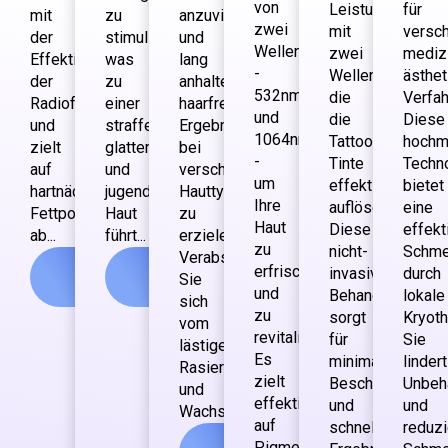
von
Leistung
für
mit
zu
anzuvisieren
zwei
mit
versc
der
stimulieren,
und
Wellenlängen
zwei
mediz
Effektivität
was
lang
-
Wellenlängen,
ästhe
der
zu
anhaltende
532nm
die
Verfah
Radiofrequenz
einer
haarfreie
und
die
Diese
und
strafferen,
Ergebnisse
1064nm
Tattoo-
hochm
zielt
glatteren
bei
-
Tinte
Techn
auf
und
verschiedenen
um
effektiv
bietet
hartnäckige
jugendlicheren
Hauttypen
Ihre
auflösen.
eine
Fettpolster
Haut
zu
Haut
Diese
effekt
ab...
führt...
erzielen.
zu
nicht-
Schme
Verabschieden
Mehr
Mehr
erfrischen
invasive
durch
Sie
sehen
sehen
und
Behandlung
lokale
sich
zu
sorgt
Kryoth
vom
revitalisieren.
für
Sie
lästigen
Es
minimale
lindert
Rasieren
zielt
Beschwerden
Unbeh
und
effektiv
und
und
Wachsen...
auf
schnellere
reduzi
Mehr
Pigmentierung,