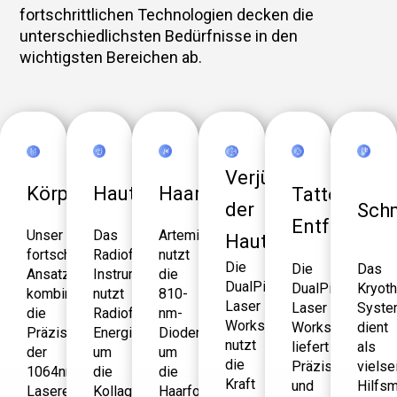
fortschrittlichen Technologien decken die
unterschiedlichsten Bedürfnisse in den
wichtigsten Bereichen ab.
Verjüngung
Körperskulptur
Hautstraffung
Haarentfernung
Tattoo-
der
Sch
Entfernung
Unser
Das
Artemis
Haut
fortschrittlicher
Radiofrequenz-
nutzt
Die
Die
Das
Ansatz
Instrument
die
DualPico
DualPico
Kryoth
kombiniert
nutzt
810-
Laser
Laser
Syst
die
Radiofrequenz-
nm-
Workstation
Workstation
dient
Präzision
Energie,
Diodenlasertechnologie,
nutzt
liefert
als
der
um
um
die
Präzision
vielse
1064nm-
die
die
Kraft
und
Hilfsm
Laserenergie
Kollagenproduktion
Haarfollikel