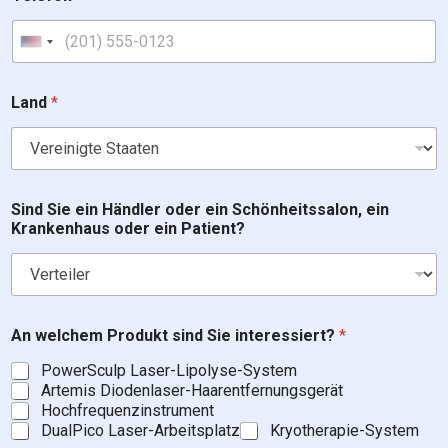
United States +1
Land
*
Sind Sie ein Händler oder ein Schönheitssalon, ein
Krankenhaus oder ein Patient?
P
An welchem Produkt sind Sie interessiert?
*
r
o
PowerSculp Laser-Lipolyse-System
d
Artemis Diodenlaser-Haarentfernungsgerät
u
Hochfrequenzinstrument
k
DualPico Laser-Arbeitsplatz
Kryotherapie-System
t