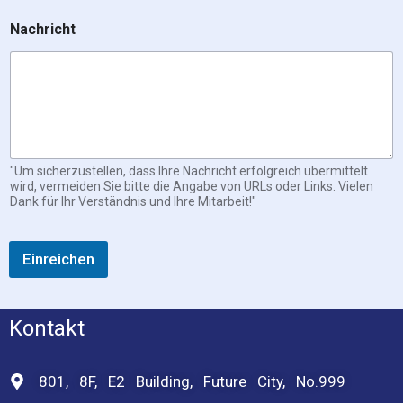
E
-
Nachricht
M
a
i
l
N
a
c
h
"Um sicherzustellen, dass Ihre Nachricht erfolgreich übermittelt
r
wird, vermeiden Sie bitte die Angabe von URLs oder Links. Vielen
i
Dank für Ihr Verständnis und Ihre Mitarbeit!"
c
h
t
Einreichen
Kontakt
801, 8F, E2 Building, Future City, No.999