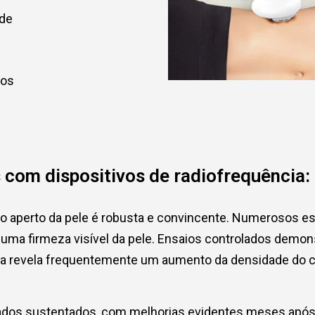
ade
tos
com dispositivos de radiofrequência: 
a no aperto da pele é robusta e convincente. Numerosos 
ma firmeza visível da pele. Ensaios controlados demonst
gica revela frequentemente um aumento da densidade do co
ados sustentados, com melhorias evidentes meses após o