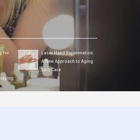
n
g for
Laser Hand Rejuvenation:
A New Approach to Aging
Skin Care
haping