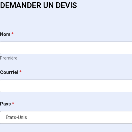
DEMANDER UN DEVIS
Nom
*
Première
C
Courriel
*
o
u
r
r
i
e
Pays
*
l
*
C
o
u