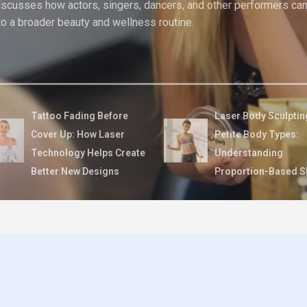
discusses how actors, singers, dancers, and other performers ca
to a broader beauty and wellness routine.
Tattoo Fading Before
Laser Body Sculptin
Cover Up: How Laser
Petite Body Types:
Technology Helps Create
Understanding
Better New Designs
Proportion-Based S