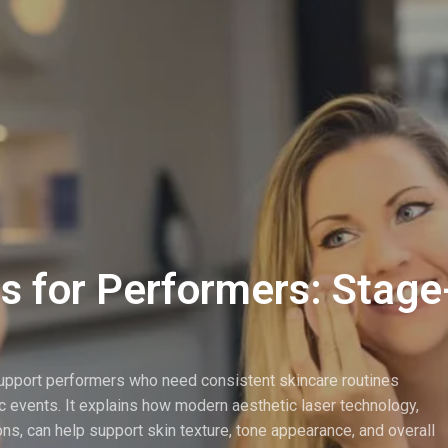
s for Performers: Stag
support performers who need consistent skincare routines
c events. It explains how modern aesthetic laser technology,
ions, can help support skin texture, tone appearance, and overall