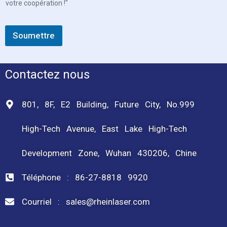
votre coopération !"
b
e
a
u
Soumettre
t
é
,
*
Contactez nous
T
é
l
801, 8F, E2 Building, Future City, No.999
é
p
High-Tech Avenue, East Lake High-Tech
h
o
n
Development Zone, Wuhan 430206, Chine
e
Téléphone : 86-27-8818 9920
Courriel : sales@rheinlaser.com