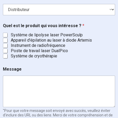
Quel est le produit qui vous intéresse ?
*
Système de lipolyse laser PowerSculp
Appareil d'épilation au laser à diode Artemis
Instrument de radiofréquence
Poste de travail laser DualPico
Système de cryothérapie
D
Message
i
s
t
r
i
b
u
t
o
"Pour que votre message soit envoyé avec succès, veuillez éviter
r
d'inclure des URL ou des liens. Merci de votre compréhension et de