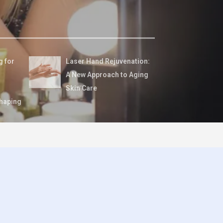
g for
Laser Hand Rejuvenation:
A New Approach to Aging
Skin Care
haping