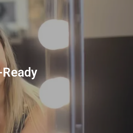
e-Ready
n