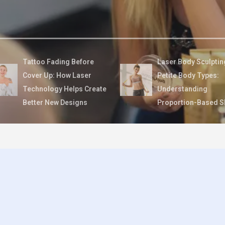
Tattoo Fading Before
Laser Body Sculptin
Cover Up: How Laser
Petite Body Types:
Technology Helps Create
Understanding
Better New Designs
Proportion-Based S