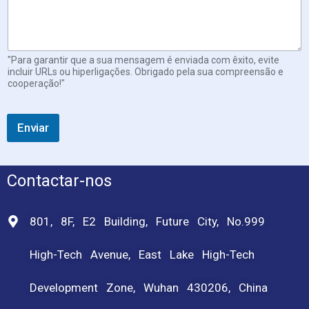
t
e
d
C
"Para garantir que a sua mensagem é enviada com êxito, evite
o
incluir URLs ou hiperligações. Obrigado pela sua compreensão e
r
cooperação!"
r
e
i
Enviar
o
Contactar-nos
801, 8F, E2 Building, Future City, No.999
High-Tech Avenue, East Lake High-Tech
Development Zone, Wuhan 430206, China