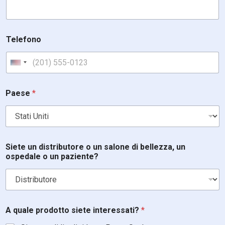
Telefono
United States +1
p
Paese
*
r
o
d
o
t
t
Siete un distributore o un salone di bellezza, un
o
ospedale o un paziente?
T
e
l
e
f
o
A quale prodotto siete interessati?
*
n