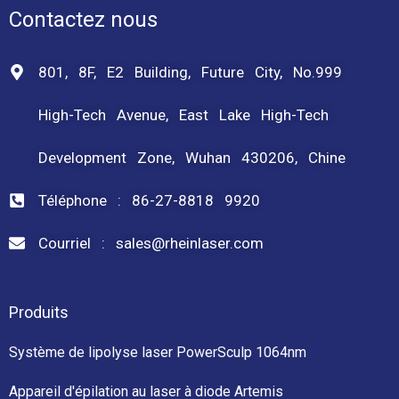
e
Contactez nous
T
é
l
801, 8F, E2 Building, Future City, No.999
é
p
High-Tech Avenue, East Lake High-Tech
h
o
n
Development Zone, Wuhan 430206, Chine
e
Téléphone : 86-27-8818 9920
Courriel : sales@rheinlaser.com
Produits
Système de lipolyse laser PowerSculp 1064nm
Appareil d'épilation au laser à diode Artemis