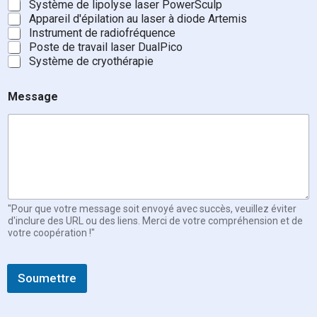
Système de lipolyse laser PowerSculp
Appareil d'épilation au laser à diode Artemis
Instrument de radiofréquence
Poste de travail laser DualPico
Système de cryothérapie
*
Message
T
é
l
é
p
h
o
n
e
"Pour que votre message soit envoyé avec succès, veuillez éviter
T
d'inclure des URL ou des liens. Merci de votre compréhension et de
votre coopération !"
é
l
é
p
Soumettre
h
o
n