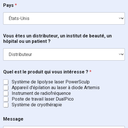
Pays
*
?
Vous êtes un distributeur, un institut de beauté, un
T
hôpital ou un patient ?
é
l
é
p
h
o
Quel est le produit qui vous intéresse ?
*
n
e
Système de lipolyse laser PowerSculp
i
Appareil d'épilation au laser à diode Artemis
n
Instrument de radiofréquence
s
Poste de travail laser DualPico
t
Système de cryothérapie
i
t
u
Message
t