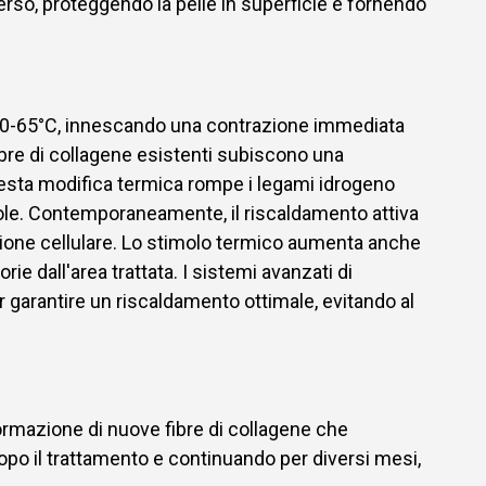
erso, proteggendo la pelle in superficie e fornendo
.
ra 40-65°C, innescando una contrazione immediata
ibre di collagene esistenti subiscono una
esta modifica termica rompe i legami idrogeno
ecole. Contemporaneamente, il riscaldamento attiva
ezione cellulare. Lo stimolo termico aumenta anche
rie dall'area trattata. I sistemi avanzati di
garantire un riscaldamento ottimale, evitando al
 formazione di nuove fibre di collagene che
o dopo il trattamento e continuando per diversi mesi,