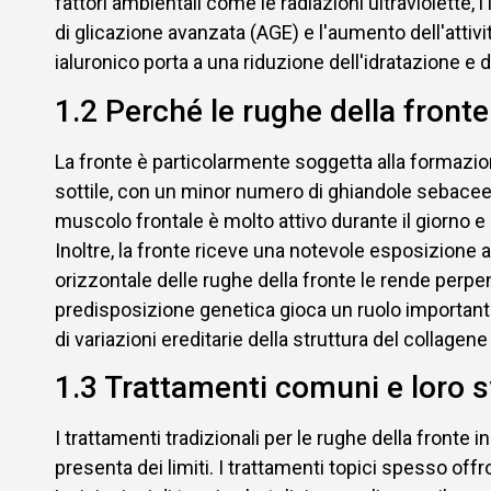
fattori ambientali come le radiazioni ultraviolette
di glicazione avanzata (AGE) e l'aumento dell'attivi
ialuronico porta a una riduzione dell'idratazione e 
1.2 Perché le rughe della fron
La fronte è particolarmente soggetta alla formazione
sottile, con un minor numero di ghiandole sebacee ris
muscolo frontale è molto attivo durante il giorno e
Inoltre, la fronte riceve una notevole esposizione
orizzontale delle rughe della fronte le rende perpen
predisposizione genetica gioca un ruolo importante:
di variazioni ereditarie della struttura del collagene
1.3 Trattamenti comuni e loro 
I trattamenti tradizionali per le rughe della fronte 
presenta dei limiti. I trattamenti topici spesso offr