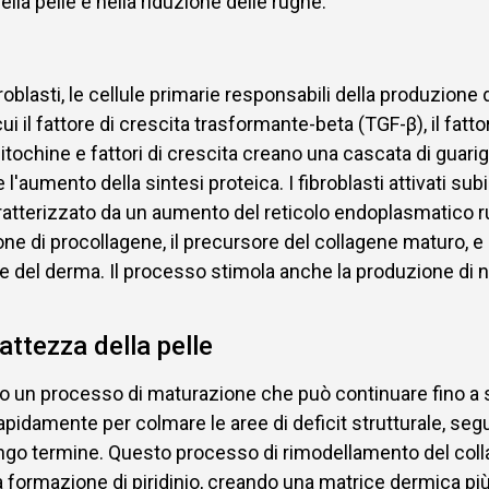
lla pelle e nella riduzione delle rughe.
roblasti, le cellule primarie responsabili della produzione
 cui il fattore di crescita trasformante-beta (TGF-β), il fatt
citochine e fattori di crescita creano una cascata di guari
e l'aumento della sintesi proteica. I fibroblasti attivati
aratterizzato da un aumento del reticolo endoplasmatico ru
ne di procollagene, il precursore del collagene maturo, e
 del derma. Il processo stimola anche la produzione di nuo
pattezza della pelle
no un processo di maturazione che può continuare fino a 
 rapidamente per colmare le aree di deficit strutturale, segu
lungo termine. Questo processo di rimodellamento del col
 formazione di piridinio, creando una matrice dermica più