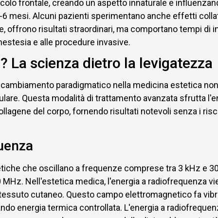
scolo frontale, creando un aspetto innaturale e influenzand
-6 mesi. Alcuni pazienti sperimentano anche effetti collat
 offrono risultati straordinari, ma comportano tempi di inatti
nestesia e alle procedure invasive.
? La scienza dietro la levigatezza
 cambiamento paradigmatico nella medicina estetica non i
lulare. Questa modalità di trattamento avanzata sfrutta l'
lagene del corpo, fornendo risultati notevoli senza i rischi 
quenza
etiche che oscillano a frequenze comprese tra 3 kHz e 30
Hz. Nell'estetica medica, l'energia a radiofrequenza vien
el tessuto cutaneo. Questo campo elettromagnetico fa vibr
ando energia termica controllata. L'energia a radiofrequen