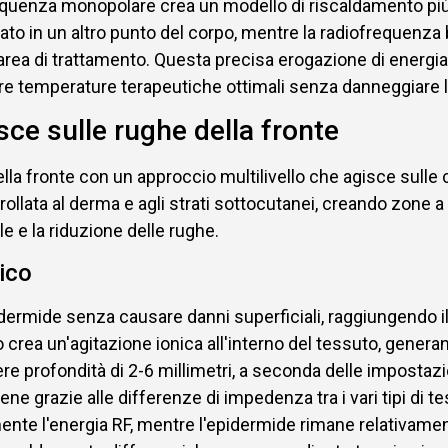
requenza monopolare crea un modello di riscaldamento più 
ato in un altro punto del corpo, mentre la radiofrequenza
l'area di trattamento. Questa precisa erogazione di energia 
ere temperature terapeutiche ottimali senza danneggiare 
ce sulle rughe della fronte
lla fronte con un approccio multilivello che agisce sulle
ollata al derma e agli strati sottocutanei, creando zone 
e e la riduzione delle rughe.
ico
dermide senza causare danni superficiali, raggiungendo il 
crea un'agitazione ionica all'interno del tessuto, generan
 profondità di 2-6 millimetri, a seconda delle impostazio
ne grazie alle differenze di impedenza tra i vari tipi di t
ente l'energia RF, mentre l'epidermide rimane relativame