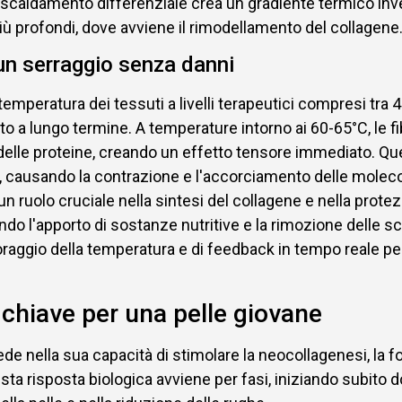
 riscaldamento differenziale crea un gradiente termico inv
iù profondi, dove avviene il rimodellamento del collagene
un serraggio senza danni
a temperatura dei tessuti a livelli terapeutici compresi t
o a lungo termine. A temperature intorno ai 60-65°C, le f
elle proteine, creando un effetto tensore immediato. Qu
agene, causando la contrazione e l'accorciamento delle mol
n ruolo cruciale nella sintesi del collagene e nella prot
ndo l'apporto di sostanze nutritive e la rimozione delle sco
ggio della temperatura e di feedback in tempo reale per 
 chiave per una pelle giovane
siede nella sua capacità di stimolare la neocollagenesi, la
 Questa risposta biologica avviene per fasi, iniziando subit