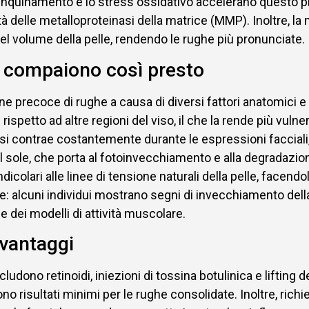
, l'inquinamento e lo stress ossidativo accelerano questo p
tà delle metalloproteinasi della matrice (MMP). Inoltre, l
del volume della pelle, rendendo le rughe più pronunciate.
te compaiono così presto
 precoce di rughe a causa di diversi fattori anatomici e f
petto ad altre regioni del viso, il che la rende più vulnerab
 si contrae costantemente durante le espressioni facciali
 al sole, che porta al fotoinvecchiamento e alla degradazi
dicolari alle linee di tensione naturali della pelle, facend
 alcuni individui mostrano segni di invecchiamento della 
 e dei modelli di attività muscolare.
svantaggi
includono retinoidi, iniezioni di tossina botulinica e liftin
ono risultati minimi per le rughe consolidate. Inoltre, richi