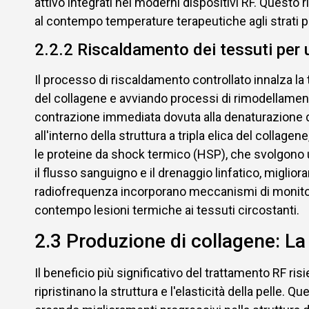
attivo integrati nei moderni dispositivi RF. Questo
al contempo temperature terapeutiche agli strati p
2.2.2 Riscaldamento dei tessuti per 
Il processo di riscaldamento controllato innalza l
del collagene e avviando processi di rimodellament
contrazione immediata dovuta alla denaturazione d
all'interno della struttura a tripla elica del coll
le proteine da shock termico (HSP), che svolgono u
il flusso sanguigno e il drenaggio linfatico, migliora
radiofrequenza incorporano meccanismi di monitora
contempo lesioni termiche ai tessuti circostanti.
2.3 Produzione di collagene: La
Il beneficio più significativo del trattamento RF ri
ripristinano la struttura e l'elasticità della pelle.