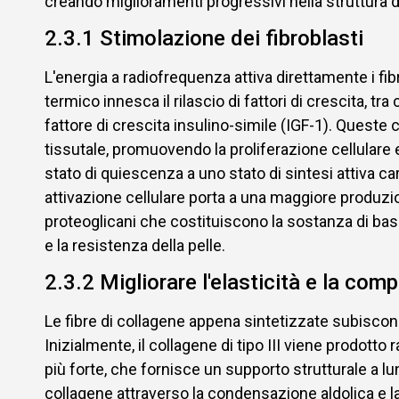
creando miglioramenti progressivi nella struttura de
2.3.1 Stimolazione dei fibroblasti
L'energia a radiofrequenza attiva direttamente i fib
termico innesca il rilascio di fattori di crescita, tra
fattore di crescita insulino-simile (IGF-1). Queste 
tissutale, promuovendo la proliferazione cellulare 
stato di quiescenza a uno stato di sintesi attiva c
attivazione cellulare porta a una maggiore produzio
proteoglicani che costituiscono la sostanza di base
e la resistenza della pelle.
2.3.2 Migliorare l'elasticità e la com
Le fibre di collagene appena sintetizzate subisco
Inizialmente, il collagene di tipo III viene prodotto
più forte, che fornisce un supporto strutturale a 
collagene attraverso la condensazione aldolica e la