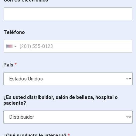
Teléfono
United States +1
P
País
*
a
í
s
*
T
e
¿Es usted distribuidor, salón de belleza, hospital o
l
paciente?
é
f
o
n
o
¿Qué producto le interesa?
*