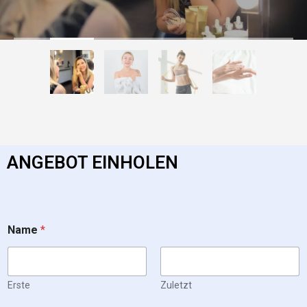
ANGEBOT EINHOLEN
C
Name
*
o
u
n
t
r
Erste
Zuletzt
y