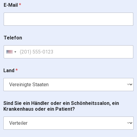
N
E-Mail
*
a
c
h
r
i
c
Telefon
h
t
i
United States +1
n
t
Land
*
e
r
e
s
t
e
Sind Sie ein Händler oder ein Schönheitssalon, ein
d
Krankenhaus oder ein Patient?