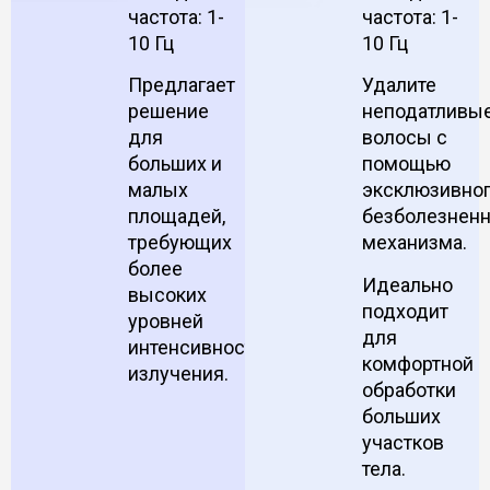
частота: 1-
частота: 1-
10 Гц
10 Гц
Предлагает
Удалите
решение
неподатливы
для
волосы с
больших и
помощью
малых
эксклюзивно
площадей,
безболезненн
требующих
механизма.
более
Идеально
высоких
подходит
уровней
для
интенсивности
комфортной
излучения.
обработки
больших
участков
тела.