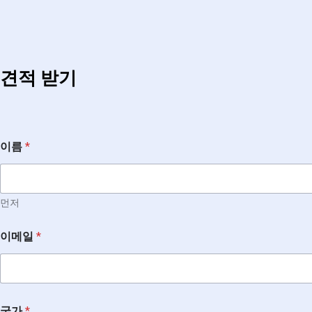
견적 받기
*
이름
*
전
화
이
름
메
먼저
시
지
이메일
*
국가
*