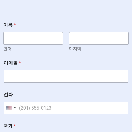
이름
*
먼저
마지막
*
이메일
*
또
는
전화
United States +1
국가
*