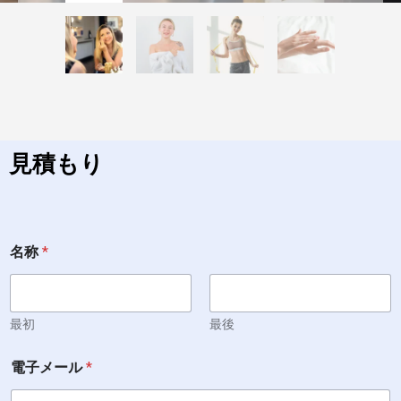
見積もり
電
名称
*
話
電
話
ど
の
最初
最後
製
品
電子メール
*
に
興