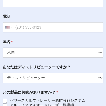
味
が
あ
り
電話
ま
す
か
United States +1
？
国名
*
あなたはディストリビューターですか？
どの製品に興味がありますか？
*
パワースカルプ・レーザー脂肪分解システム
アルテミスダイオードレーザー脱毛機