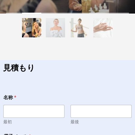
見積もり
メ
名称
*
ッ
セ
ー
ジ
*
最初
最後
*