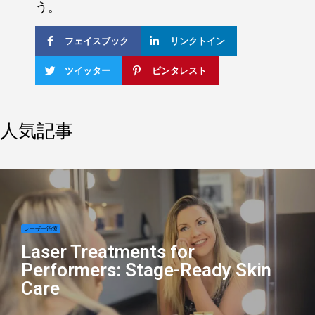
う。
フェイスブック
リンクトイン
ツイッター
ピンタレスト
人気記事
レーザー治療
Laser Treatments for
Performers: Stage-Ready Skin
Care